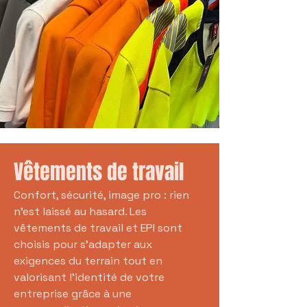
Vêtements de travail
Confort, sécurité, image pro : rien
n’est laissé au hasard. Les
vêtements de travail et EPI sont
choisis pour s’adapter aux
exigences du terrain tout en
valorisant l’identité de votre
entreprise grâce à une