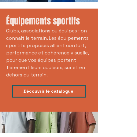
Équipements sportifs
Clubs, associations ou équipes : on
connaît le terrain. Les équipements
sportifs proposés allient confort,
performance et cohérence visuelle,
pour que vos équipes portent
fièrement leurs couleurs, sur et en
dehors du terrain.
Découvrir le catalogue